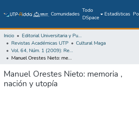
Todo
Comunidades
Estadísticas
Pol
DSpace
Inicio
Editorial Universitaria y Publicaciones Seriadas
Revistas Académicas UTP
Cultural Maga
Vol. 64, Núm. 1 (2009): Revista Maga
Manuel Orestes Nieto: memoria , nación y utopía
Manuel Orestes Nieto: memoria ,
nación y utopía