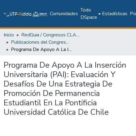
Todo
Comunidades
Estadísticas
Pol
DSpace
Inicio
RedGuia / Congresos CLABES
Publicaciones del Congreso Internacional CLABES
Programa De Apoyo A La Inserción Universitaria (PAI): Evaluación Y Desafíos De Una Estrategia De Promoción De Permanencia Estudiantil En La Pontificia Universidad Católica De Chile
Programa De Apoyo A La Inserción
Universitaria (PAI): Evaluación Y
Desafíos De Una Estrategia De
Promoción De Permanencia
Estudiantil En La Pontificia
Universidad Católica De Chile