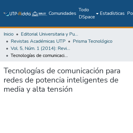
Todo
Comunidades
Estadísticas
Pol
DSpace
Inicio
Editorial Universitaria y Publicaciones Seriadas
Revistas Académicas UTP
Prisma Tecnológico
Vol. 5, Núm. 1 (2014): Revista Prisma Tecnológico
Tecnologías de comunicación para redes de potencia inteligentes de media y alta tensión
Tecnologías de comunicación para
redes de potencia inteligentes de
media y alta tensión