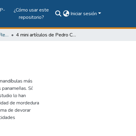
P-
¿Cómo usar este
Iniciar sesión
repositorio?
Vol. 64, Núm. 1 (2009): Revista Maga
4 mini artículos de Pedro Crenes Castro
 mandíbulas más
s panameñas. Sí:
studio lo han
ocidad de mordedura
fama de devorar
cidades