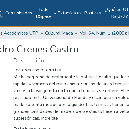
Todo
¿Qué es UT
Comunidades
Estadísticas
Políticas
DSpace
Ridda2?
as Académicas UTP
Cultural Maga
edro Crenes Castro
Descripción
Lectores como termitas
Me ha sorprendido gratamente la noticia. Resulta que las
rápidas y voraces del reino animal son las de unas termita
vamos a la vanguardia en lo que a termitas se refiere. El e
realizado en la Universidad de Florida y dicen que su vel
es de ¡setenta metros por segundo! Las termitas tienen 
grandes cantidades de madera pero éstas lo hacen a velo
supersónicas. Increíble.