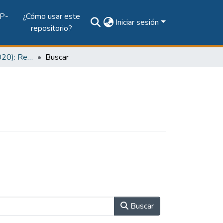
P-
¿Cómo usar este
Iniciar sesión
repositorio?
Vol. 11, Núm. 1 (2020): Revista Prisma Tecnológico
Buscar
Buscar