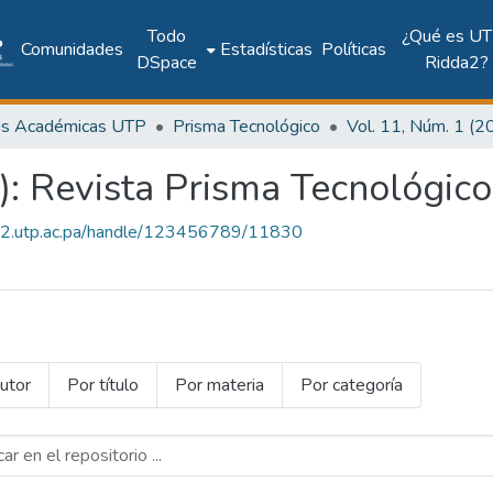
Todo
¿Qué es UT
Comunidades
Estadísticas
Políticas
DSpace
Ridda2?
as Académicas UTP
Prisma Tecnológico
): Revista Prisma Tecnológico
dda2.utp.ac.pa/handle/123456789/11830
utor
Por título
Por materia
Por categoría